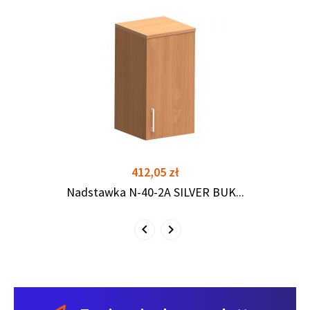
shopping_cart
shopping_cart
Cena
412,05 zł
Nadstawka N-40-2A SILVER BUK...