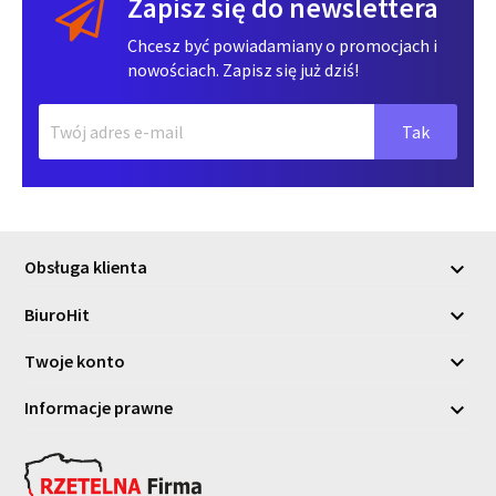
Zapisz się do newslettera
Chcesz być powiadamiany o promocjach i
nowościach. Zapisz się już dziś!
Obsługa klienta

BiuroHit

Twoje konto

Informacje prawne
