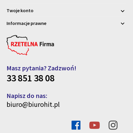
Twoje konto

Informacje prawne

Masz pytania? Zadzwoń!
33 851 38 08
Napisz do nas:
biuro@biurohit.pl