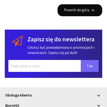
Powrót do góry

Zapisz się do newslettera
Chcesz być powiadamiany o promocjach i
nowościach. Zapisz się już dziś!
Obsługa klienta

BiuroHit
