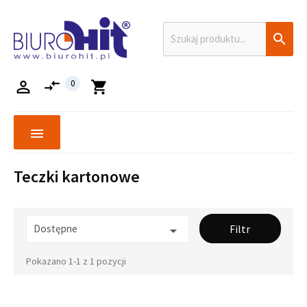

compare_arrows

0
shopping_cart
menu
Teczki kartonowe
Dostępne
Filtr

Pokazano 1-1 z 1 pozycji