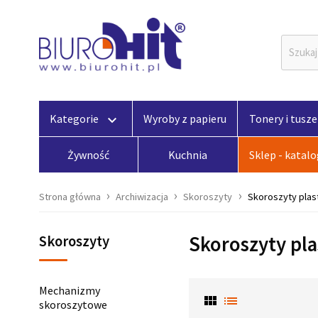
Kategorie
Wyroby z papieru
Tonery i tusze
keyboard_arrow_down
Żywność
Kuchnia
Sklep - katal
Strona główna
Archiwizacja
Skoroszyty
Skoroszyty plas
Skoroszyty pl
Skoroszyty
Mechanizmy
view_module
list
skoroszytowe