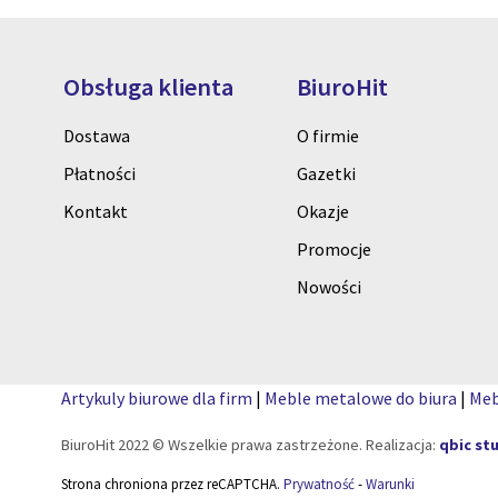
Obsługa klienta
BiuroHit
Dostawa
O firmie
Płatności
Gazetki
Kontakt
Okazje
Promocje
Nowości
Artykuly biurowe dla firm
|
Meble metalowe do biura
|
Meb
BiuroHit 2022 © Wszelkie prawa zastrzeżone. Realizacja:
qbic st
Strona chroniona przez reCAPTCHA.
Prywatność
-
Warunki