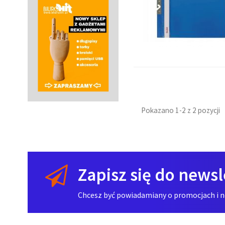
Pokazano 1-2 z 2 pozycji
Zapisz się do newsl
Chcesz być powiadamiany o promocjach i now