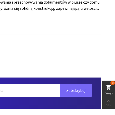
kowania i przechowywania dokumentów w biurze czy domu.
yróżnia się solidną konstrukcją, zapewniającą trwałość i...
0
shopping_cart
Koszyk

Góra