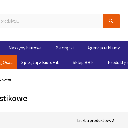

Maszyny biurowe
Pieczątki
Agencja reklamy
og Osaa
Sprzątaj z BiuroHit
Sklep BHP
Produkty
tikowe
astikowe
Liczba produktów: 2