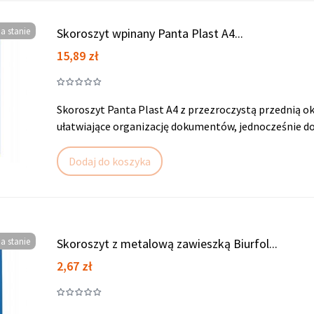
a stanie
Skoroszyt wpinany Panta Plast A4...
Cena
15,89 zł
Skoroszyt Panta Plast A4 z przezroczystą przednią ok
ułatwiające organizację dokumentów, jednocześnie dod
Dodaj do koszyka
a stanie
Skoroszyt z metalową zawieszką Biurfol...
Cena
2,67 zł