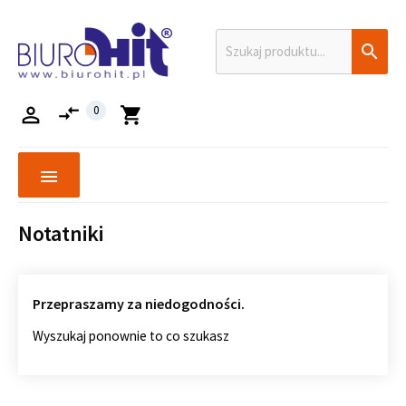

compare_arrows

0
shopping_cart
menu
Notatniki
Przepraszamy za niedogodności.
Wyszukaj ponownie to co szukasz