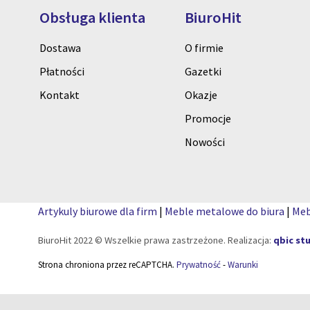
Obsługa klienta
BiuroHit
Dostawa
O firmie
Płatności
Gazetki
Kontakt
Okazje
Promocje
Nowości
Artykuly biurowe dla firm
|
Meble metalowe do biura
|
Meb
BiuroHit 2022 © Wszelkie prawa zastrzeżone. Realizacja:
qbic st
Strona chroniona przez reCAPTCHA.
Prywatność
-
Warunki