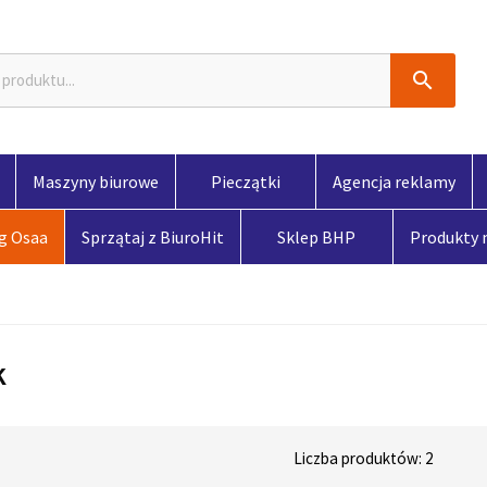

Maszyny biurowe
Pieczątki
Agencja reklamy
og Osaa
Sprzątaj z BiuroHit
Sklep BHP
Produkty
k
Liczba produktów: 2