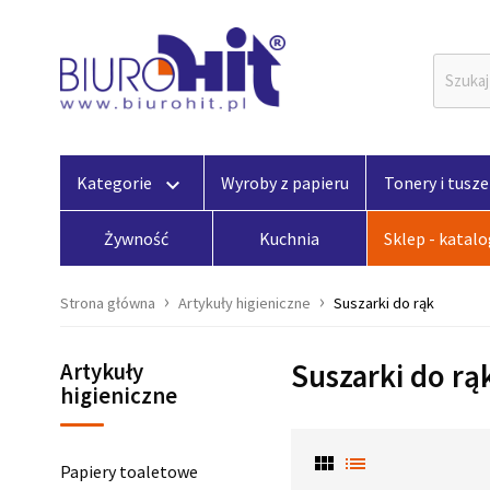
Kategorie
Wyroby z papieru
Tonery i tusze
keyboard_arrow_down
Żywność
Kuchnia
Sklep - katal
Strona główna
Artykuły higieniczne
Suszarki do rąk
Suszarki do rą
Artykuły
higieniczne
view_module
list
Papiery toaletowe