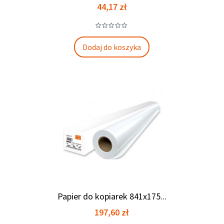
Cena
44,17 zł
Dodaj do koszyka
Papier do kopiarek 841x175...
Cena
197,60 zł