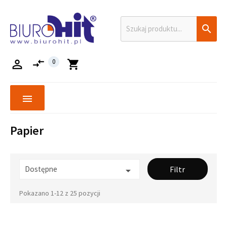

compare_arrows

0
shopping_cart
menu
Papier
Dostępne
Filtr

Pokazano 1-12 z 25 pozycji