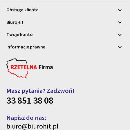
Obsługa klienta

BiuroHit

Twoje konto

Informacje prawne

Masz pytania? Zadzwoń!
33 851 38 08
Napisz do nas:
biuro@biurohit.pl