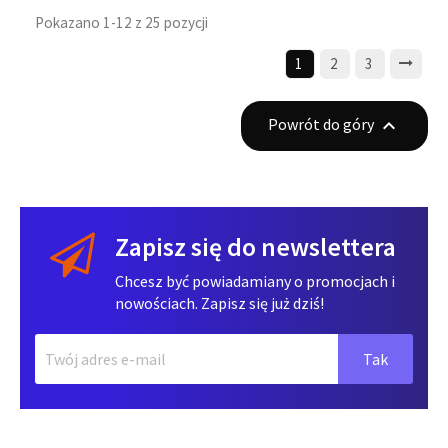
Pokazano 1-12 z 25 pozycji
1
2
3
Powrót do góry

Zapisz się do newslettera
Chcesz być powiadamiany o promocjach i
nowościach. Zapisz się już dziś!