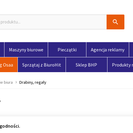

Maszyny biurowe
Pieczątki
Agencja reklamy
og Osaa
Sprzątaj z BiuroHit
Sklep BHP
Produkty
e biura
Drabiny, regały
y
godności.