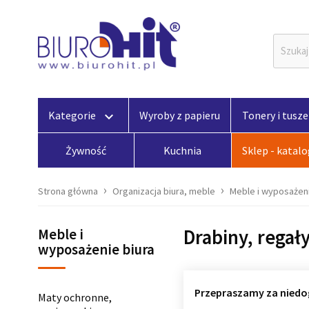
Kategorie
Wyroby z papieru
Tonery i tusze
keyboard_arrow_down
Żywność
Kuchnia
Sklep - katal
Strona główna
Organizacja biura, meble
Meble i wyposażeni
Drabiny, regał
Meble i
wyposażenie biura
Przepraszamy za niedo
Maty ochronne,