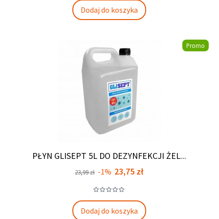
Dodaj do koszyka
Promo
PŁYN GLISEPT 5L DO DEZYNFEKCJI ŻEL...
Cena
Cena
23,75 zł
-1%
23,99 zł
podstawowa
Dodaj do koszyka