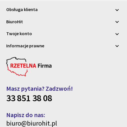
Obsługa klienta

BiuroHit

Twoje konto

Informacje prawne

Masz pytania? Zadzwoń!
33 851 38 08
Napisz do nas:
biuro@biurohit.pl