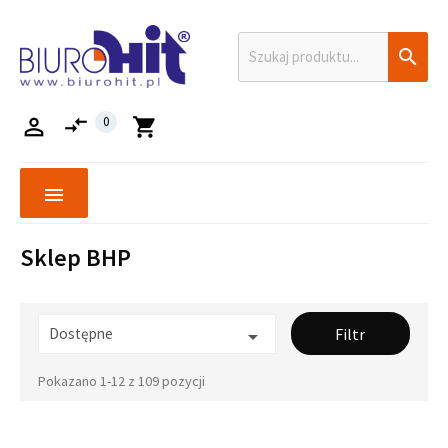

compare_arrows

0
shopping_cart
menu
Sklep BHP
Dostępne
Filtr

Pokazano 1-12 z 109 pozycji