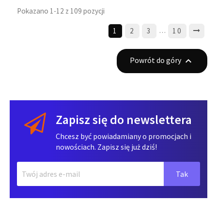
Pokazano 1-12 z 109 pozycji
…
1
2
3
10
Powrót do góry

Zapisz się do newslettera
Chcesz być powiadamiany o promocjach i
nowościach. Zapisz się już dziś!