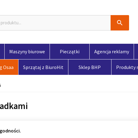

Maszyny biurowe
Pieczątki
Agencja reklamy
og Osaa
Sprzątaj z BiuroHit
Sklep BHP
Produkty
i
ładkami
godności.