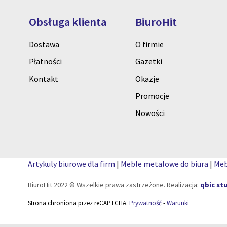
Obsługa klienta
BiuroHit
Dostawa
O firmie
Płatności
Gazetki
Kontakt
Okazje
Promocje
Nowości
Artykuly biurowe dla firm
|
Meble metalowe do biura
|
Meb
BiuroHit 2022 © Wszelkie prawa zastrzeżone. Realizacja:
qbic st
Strona chroniona przez reCAPTCHA.
Prywatność
-
Warunki