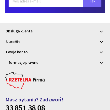
Obsługa klienta

BiuroHit

Twoje konto

Informacje prawne

Masz pytania? Zadzwoń!
33 851 38 08