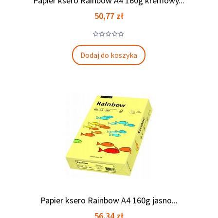
Papier ksero Rainbow A4 160g kremowy...
Cena
50,77 zł
Dodaj do koszyka
Papier ksero Rainbow A4 160g jasno...
Cena
56,34 zł