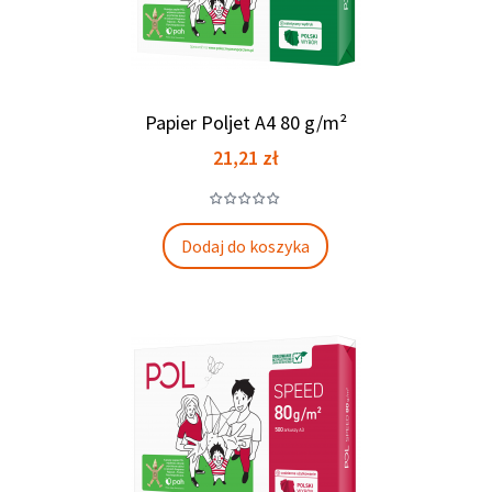
Papier Poljet A4 80 g/m²
Cena
21,21 zł
Dodaj do koszyka