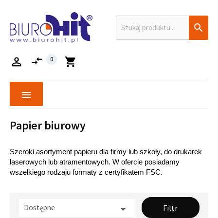

compare_arrows

0
shopping_cart
menu
Papier biurowy
Szeroki asortyment papieru dla firmy lub szkoły, do drukarek 
laserowych lub atramentowych. W ofercie posiadamy 
wszelkiego rodzaju formaty z certyfikatem FSC.
Dostępne
Filtr
