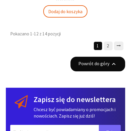
Dodaj do koszyka
Pokazano 1-12 z 14 pozycji
1
2
Powrót do góry

Zapisz się do newslettera
Chcesz być powiadamiany o promocjach i
nowościach. Zapisz się już dziś!