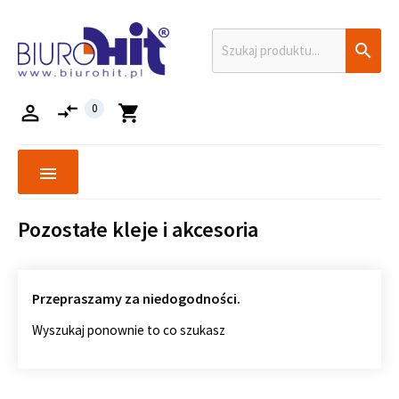

compare_arrows

0
shopping_cart
menu
Pozostałe kleje i akcesoria
Przepraszamy za niedogodności.
Wyszukaj ponownie to co szukasz