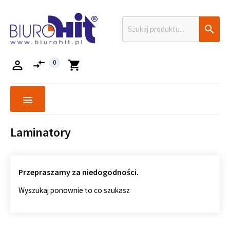

compare_arrows

0
shopping_cart
menu
Laminatory
Przepraszamy za niedogodności.
Wyszukaj ponownie to co szukasz