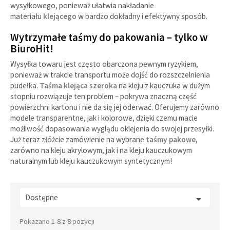
wysyłkowego, ponieważ ułatwia nakładanie
materiału
klejącego
w bardzo dokładny i efektywny sposób.
Wytrzymałe taśmy do pakowania – tylko w
BiuroHit!
Wysyłka towaru jest często obarczona pewnym ryzykiem,
ponieważ w trakcie transportu może dojść do rozszczelnienia
pudełka.
Taśma klejąca szeroka
na kleju z kauczuka w dużym
stopniu rozwiązuje ten problem – pokrywa znaczną część
powierzchni kartonu i nie da się jej oderwać. Oferujemy zarówno
modele transparentne, jak i kolorowe, dzięki czemu macie
możliwość dopasowania wyglądu oklejenia do swojej przesyłki.
Już teraz złóżcie zamówienie na wybrane
taśmy pakowe
,
zarówno na kleju akrylowym, jak i na kleju kauczukowym
naturalnym lub kleju kauczukowym syntetycznym!
Dostępne

Pokazano 1-8 z 8 pozycji