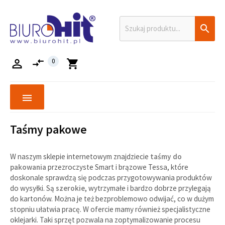

compare_arrows

0
shopping_cart
menu
Taśmy pakowe
W naszym sklepie internetowym znajdziecie
taśmy do
pakowania
przezroczyste Smart i brązowe Tessa, które
doskonale sprawdzą się podczas przygotowywania produktów
do wysyłki. Są
szerokie
, wytrzymałe i bardzo dobrze przylegają
do kartonów. Można je też bezproblemowo odwijać, co w dużym
stopniu ułatwia pracę. W ofercie mamy również specjalistyczne
oklejarki. Taki sprzęt pozwala na zoptymalizowanie procesu