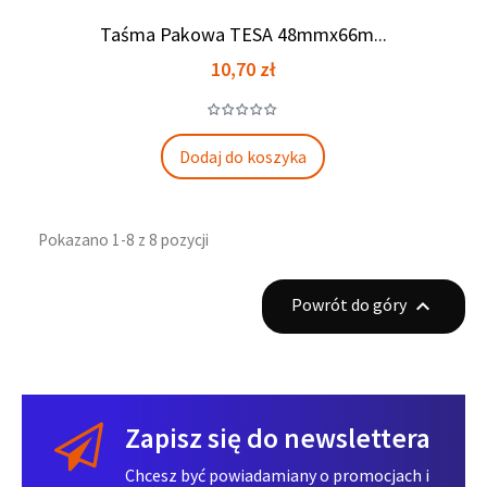
Taśma Pakowa TESA 48mmx66m...
Cena
10,70 zł
Dodaj do koszyka
Pokazano 1-8 z 8 pozycji
Powrót do góry

Zapisz się do newslettera
Chcesz być powiadamiany o promocjach i