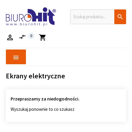

compare_arrows

0
shopping_cart
menu
Ekrany elektryczne
Przepraszamy za niedogodności.
Wyszukaj ponownie to co szukasz