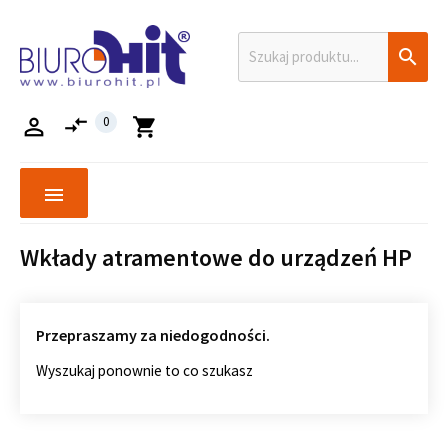

compare_arrows

0
shopping_cart
menu
Wkłady atramentowe do urządzeń HP
Przepraszamy za niedogodności.
Wyszukaj ponownie to co szukasz