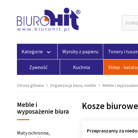
Kategorie
Wyroby z papieru
Tonery i tusze
keyboard_arrow_down
Żywność
Kuchnia
Sklep - katal
Strona główna
Organizacja biura, meble
Meble i wyposażeni
Kosze biurowe
Meble i
wyposażenie biura
Przepraszamy za niedo
Maty ochronne,