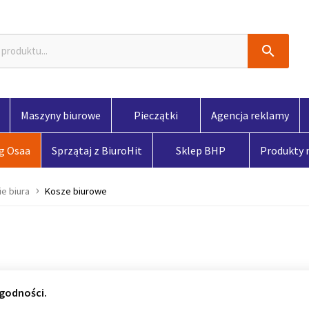

Maszyny biurowe
Pieczątki
Agencja reklamy
og Osaa
Sprzątaj z BiuroHit
Sklep BHP
Produkty
e biura
Kosze biurowe
godności.