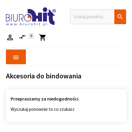

compare_arrows

0
shopping_cart
menu
Akcesoria do bindowania
Przepraszamy za niedogodności.
Wyszukaj ponownie to co szukasz