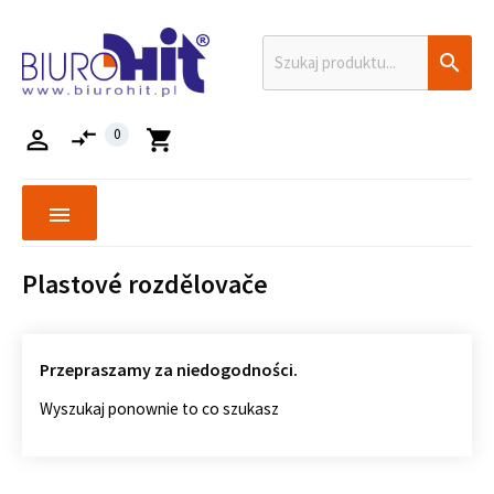

compare_arrows

0
shopping_cart
menu
Plastové rozdělovače
Przepraszamy za niedogodności.
Wyszukaj ponownie to co szukasz