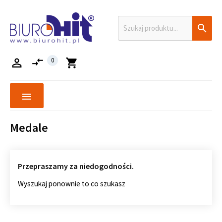

compare_arrows

0
shopping_cart
menu
Medale
Przepraszamy za niedogodności.
Wyszukaj ponownie to co szukasz