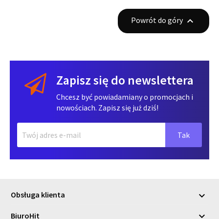
Powrót do góry

Zapisz się do newslettera
Chcesz być powiadamiany o promocjach i
nowościach. Zapisz się już dziś!
Obsługa klienta

BiuroHit
