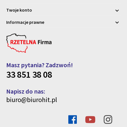
Twoje konto

Informacje prawne

Masz pytania? Zadzwoń!
33 851 38 08
Napisz do nas:
biuro@biurohit.pl