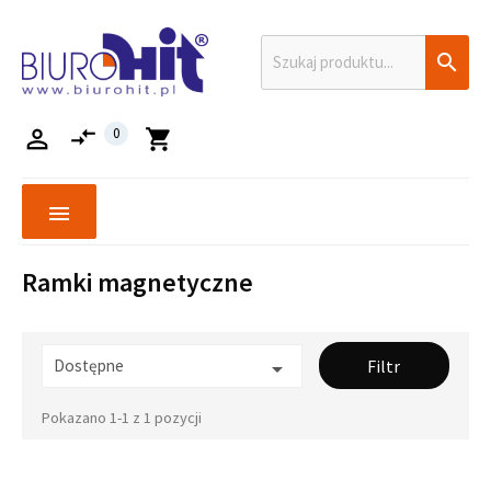

compare_arrows

0
shopping_cart
menu
Ramki magnetyczne
Dostępne
Filtr

Pokazano 1-1 z 1 pozycji