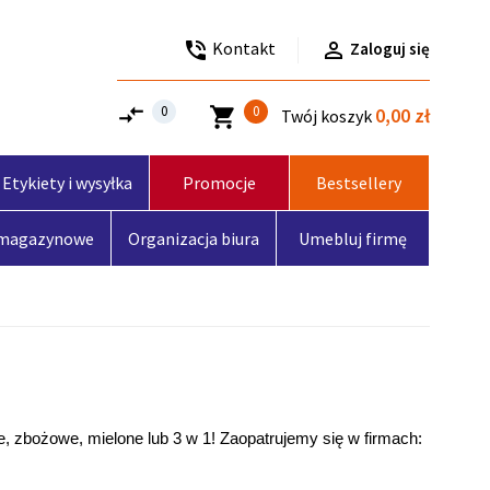
Kontakt

phone_in_talk
Zaloguj się
compare_arrows
0
0
shopping_cart
0,00 zł
Twój koszyk
Etykiety i wysyłka
Promocje
Bestsellery
 magazynowe
Organizacja biura
Umebluj firmę
, zbożowe, mielone lub 3 w 1! Zaopatrujemy się w firmach: 