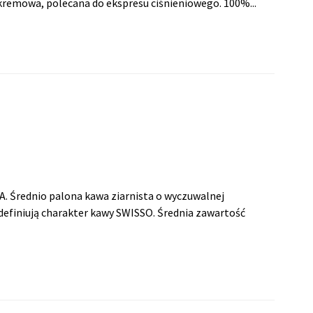
 kremowa, polecana do ekspresu ciśnieniowego. 100%...
 Średnio palona kawa ziarnista o wyczuwalnej
definiują charakter kawy SWISSO. Średnia zawartość