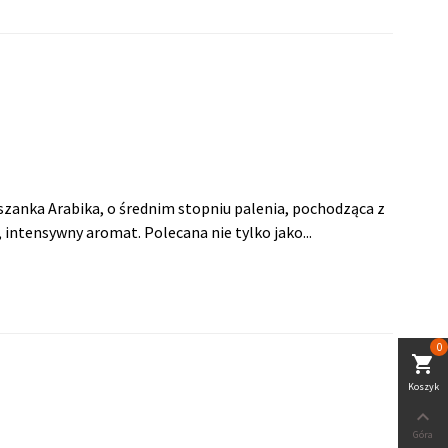
anka Arabika, o średnim stopniu palenia, pochodząca z
, intensywny aromat. Polecana nie tylko jako...
0
shopping_cart
Koszyk

Góra