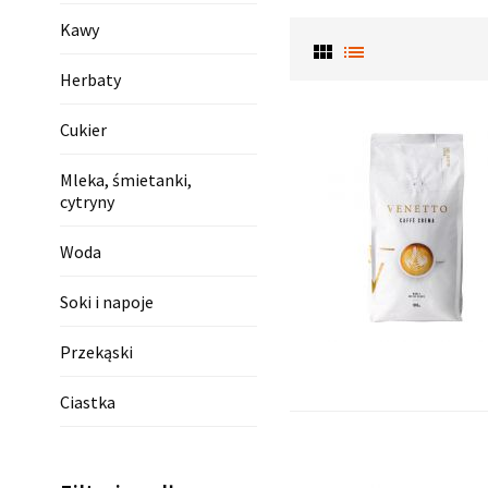
Kawy
view_module
list
Herbaty
Cukier
Mleka, śmietanki,
cytryny
Woda
Soki i napoje
Przekąski
Ciastka