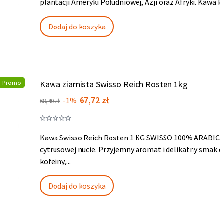
plantacji Ameryki Południowej, Azji oraz Afryki. Kawa
Dodaj do koszyka
Promo
Kawa ziarnista Swisso Reich Rosten 1kg
Cena
Cena
67,72 zł
-1%
68,40 zł
podstawowa
Kawa Swisso Reich Rosten 1 KG SWISSO 100% ARABICA.
cytrusowej nucie. Przyjemny aromat i delikatny smak 
kofeiny,...
Dodaj do koszyka