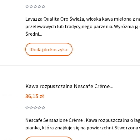
Lavazza Qualita Oro Świeża, włoska kawa mielona z na
przelewowych lub tradycyjnego parzenia. Wyróżnia ją
Średni...
Dodaj do koszyka
Kawa rozpuszczalna Nescafe Créme...
Cena
36,15 zł
Nescafe Sensazione Créme . Kawa rozpuszczalna o ła
pianka, która znajduje się na powierzchni. Stworzon