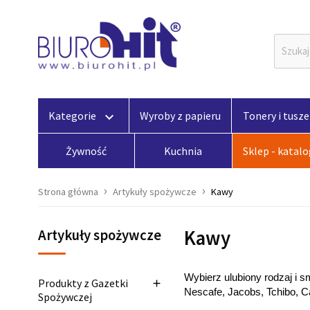
Kategorie
Wyroby z papieru
Tonery i tusze
keyboard_arrow_down
Żywność
Kuchnia
Sklep - katal
Strona główna
Artykuły spożywcze
Kawy
Kawy
Artykuły spożywcze
Wybierz ulubiony rodzaj i s
Produkty z Gazetki

Nescafe, Jacobs, Tchibo, C
Spożywczej