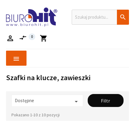

compare_arrows

0
shopping_cart
menu
Szafki na klucze, zawieszki
Dostępne
Filtr

Pokazano 1-10 z 10 pozycji