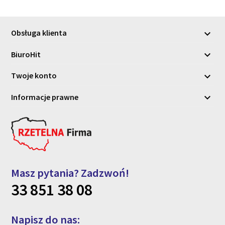
Obsługa klienta

BiuroHit

Twoje konto

Informacje prawne

Masz pytania? Zadzwoń!
33 851 38 08
Napisz do nas: