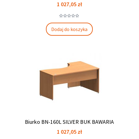
Cena
1 027,05 zł
Dodaj do koszyka
Biurko BN-160L SILVER BUK BAWARIA
Cena
1 027,05 zł