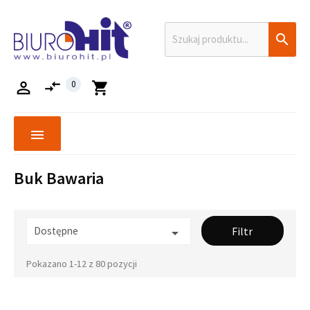

compare_arrows

0
shopping_cart
menu
Buk Bawaria
Dostępne
Filtr

Pokazano 1-12 z 80 pozycji