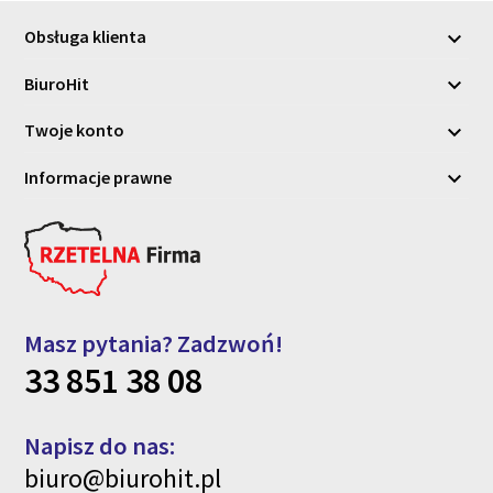
Obsługa klienta

BiuroHit

Twoje konto

Informacje prawne

Masz pytania? Zadzwoń!
33 851 38 08
Napisz do nas:
biuro@biurohit.pl