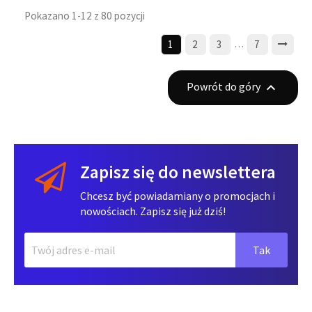
Pokazano 1-12 z 80 pozycji
…
1
2
3
7
Powrót do góry

Zapisz się do newslettera
Chcesz być powiadamiany o promocjach i
nowościach. Zapisz się już dziś!