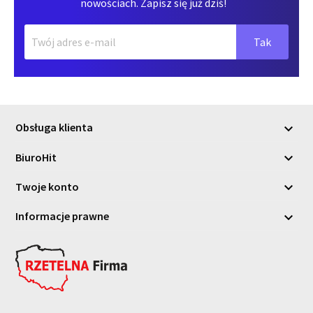
nowościach. Zapisz się już dziś!
Obsługa klienta

BiuroHit

Twoje konto

Informacje prawne
