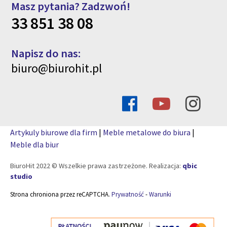
Masz pytania? Zadzwoń!
33 851 38 08
Napisz do nas:
biuro@biurohit.pl
Artykuly biurowe dla firm
|
Meble metalowe do biura
|
Meble dla biur
BiuroHit 2022 © Wszelkie prawa zastrzeżone. Realizacja:
qbic
studio
Strona chroniona przez reCAPTCHA.
Prywatność
-
Warunki