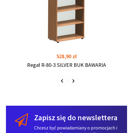
shopping_cart
shopping_cart
Cena
528,90 zł
Regał R-80-3 SILVER BUK BAWARIA
Zapisz się do newslettera
Chcesz być powiadamiany o promocjach i