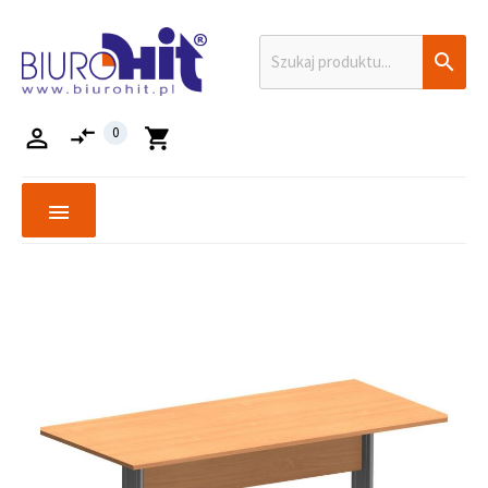

compare_arrows

0
shopping_cart
menu