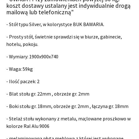
koszt dostawy ustalany jest indywidualnie drogą
mailową lub telefoniczną"
- Stół typu Silver, w kolorystyce BUK BAWARIA.
- Prosty stół, świetnie sprawdzi się w biurze, gabinecie,
hotelu, pokoju.
- Wymiary:
1900x900x740
- Waga: 59kg
- Ilość paczek: 2
- Blat stołu gr. 22mm , obrzeże gr. 2mm
- Boki stołu gr. 18mm, obrzeże gr. 2mm , łączyna gr. 18mm
- Stelaż stołu wykonany z metalu, ma;lowane proszkowo w
kolorze Ral Alu 9006
- melaminowana płyta meblowa z której jest wykonane