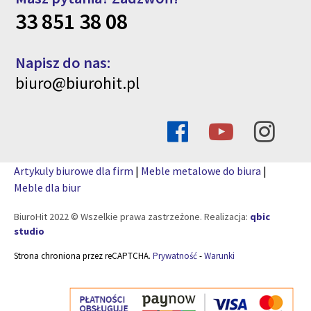
33 851 38 08
Napisz do nas:
biuro@biurohit.pl
Artykuly biurowe dla firm
|
Meble metalowe do biura
|
Meble dla biur
BiuroHit 2022 © Wszelkie prawa zastrzeżone. Realizacja:
qbic
studio
Strona chroniona przez reCAPTCHA.
Prywatność
-
Warunki