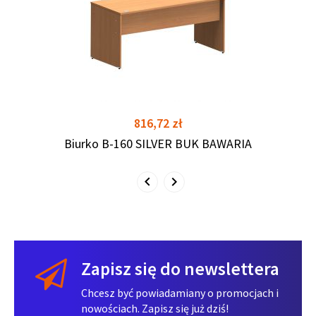
shopping_cart
shopping_cart
Cena
816,72 zł
Biurko B-160 SILVER BUK BAWARIA
Zapisz się do newslettera
Chcesz być powiadamiany o promocjach i
nowościach. Zapisz się już dziś!