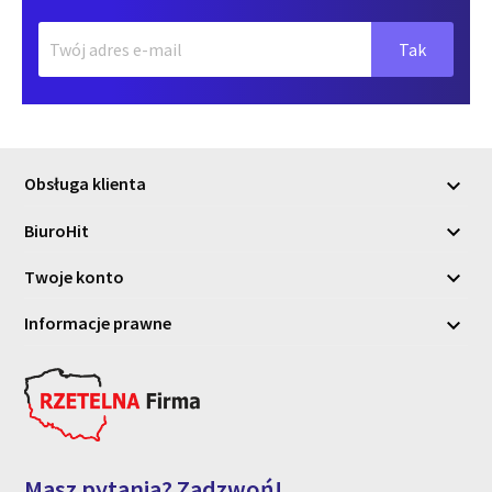
Obsługa klienta

BiuroHit

Twoje konto

Informacje prawne

Masz pytania? Zadzwoń!