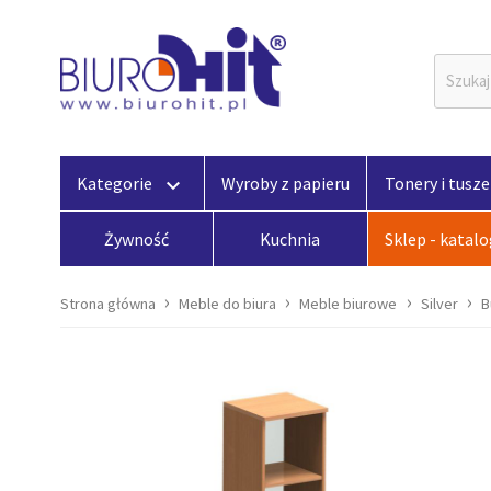
Kategorie
Wyroby z papieru
Tonery i tusze
keyboard_arrow_down
Żywność
Kuchnia
Sklep - katal
Strona główna
Meble do biura
Meble biurowe
Silver
B