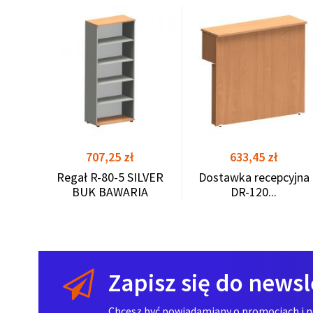
ILVER
A
shopping_cart
shopping_cart
Cena
Cena
707,25 zł
633,45 zł
Regał R-80-5 SILVER
Dostawka recepcyjna
BUK BAWARIA
DR-120...
Zapisz się do newsl
Chcesz być powiadamiany o promocjach i now