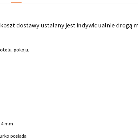
koszt dostawy ustalany jest indywidualnie drogą m
hotelu, pokoju.
– 4 mm
urko posiada