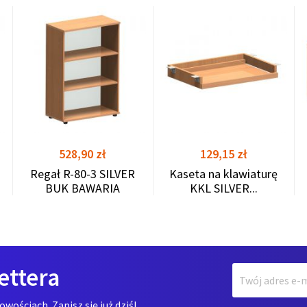
shopping_cart
shopping_cart
shopping_cart
Cena
Cena
528,90 zł
129,15 zł
Regał R-80-3 SILVER
Kaseta na klawiaturę
BUK BAWARIA
KKL SILVER...
ettera
ościach. Zapisz się już dziś!