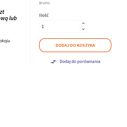
Brutto
zt
Ilość
ową lub
pokoju.
DODAJ DO KOSZYKA
Dodaj do porównania
compare_arrows