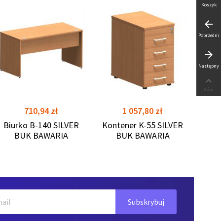
Koszyk
arrow_back
Biurk
Poprzedni
arrow_forward
shopping_cart
shopping_cart
Następny

Góra
Cena
Cena
710,94 zł
1 057,80 zł
Biurko B-140 SILVER
Kontener K-55 SILVER
BUK BAWARIA
BUK BAWARIA