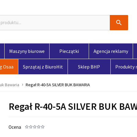

Maszyny biurowe
Pieczątki
Agencja reklamy
og Osaa
Sprzątaj z BiuroHit
Sklep BHP
Produkty
uk Bawaria
Regał R-40-5A SILVER BUK BAWARIA
Regał R-40-5A SILVER BUK BA
Ocena