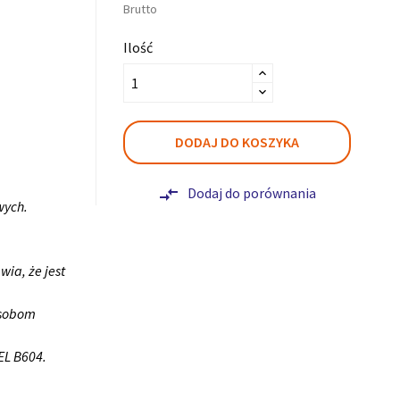
Brutto
Ilość
DODAJ DO KOSZYKA
Dodaj do porównania
compare_arrows
wych.
ia, że jest
osobom
EL B604.