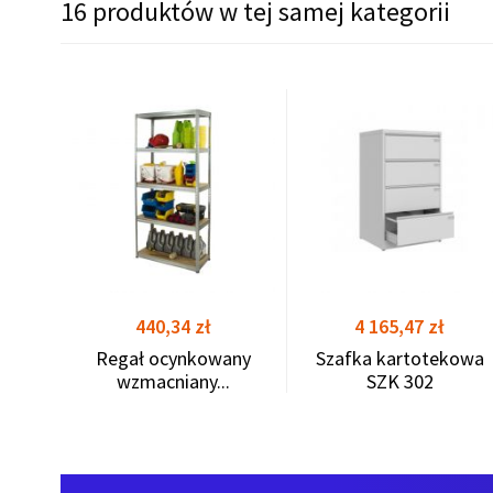
16 produktów w tej samej kategorii
zamek
shopping_cart
shopping_cart
Cena
Cena
440,34 zł
4 165,47 zł
Regał ocynkowany
Szafka kartotekowa
wzmacniany...
SZK 302