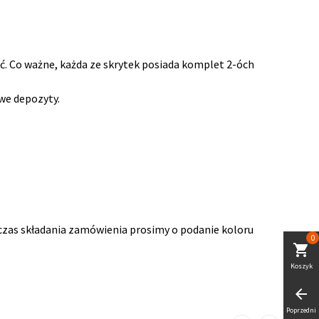
ć. Co ważne, każda ze skrytek posiada komplet 2-óch
we depozyty.
dczas składania zamówienia prosimy o podanie koloru
0
shopping_cart
Koszyk
arrow_back
Poprzedni