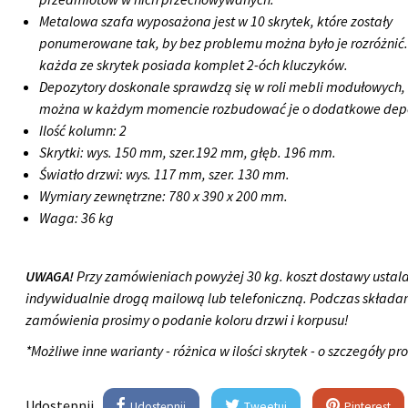
Metalowa szafa wyposażona jest w 10 skrytek, które zostały
ponumerowane tak, by bez problemu można było je rozróżnić
każda ze skrytek posiada komplet 2-óch kluczyków.
Depozytory doskonale sprawdzą się w roli mebli modułowych,
można w każdym momencie rozbudować je o dodatkowe depo
Ilość kolumn: 2
Skrytki: wys. 150 mm, szer.192 mm, głęb. 196 mm.
Światło drzwi: wys. 117 mm, szer. 130 mm.
Wymiary zewnętrzne: 780 x 390 x 200 mm.
Waga: 36 kg
UWAGA!
Przy zamówieniach powyżej 30 kg. koszt dostawy ustala
indywidualnie drogą mailową lub telefoniczną. Podczas składa
zamówienia prosimy o podanie koloru drzwi i korpusu!
*Możliwe inne warianty - różnica w ilości skrytek - o szczegóły pr
Udostępnij
Udostępnij
Tweetuj
Pinterest