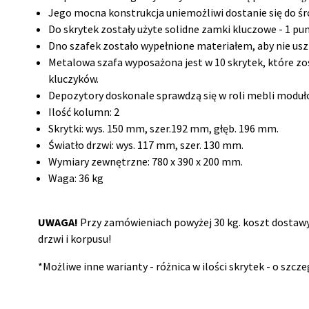
Jego mocna konstrukcja uniemożliwi dostanie się do 
Do skrytek zostały użyte solidne zamki kluczowe - 1 pu
Dno szafek zostało wypełnione materiałem, aby nie u
Metalowa szafa wyposażona jest w 10 skrytek, które zo
kluczyków.
Depozytory doskonale sprawdzą się w roli mebli modu
Ilość kolumn: 2
Skrytki: wys. 150 mm, szer.192 mm, głęb. 196 mm.
Światło drzwi: wys. 117 mm, szer. 130 mm.
Wymiary zewnętrzne: 780 x 390 x 200 mm.
Waga: 36 kg
UWAGA!
Przy zamówieniach powyżej 30 kg. koszt dostawy
drzwi i korpusu!
*Możliwe inne warianty - różnica w ilości skrytek - o szcz