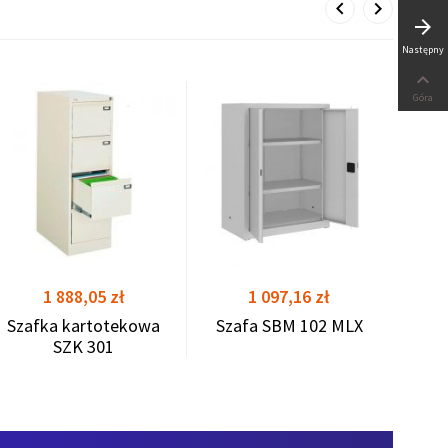
arrow_forward
Następny

Góra
Stela
shopping_cart
shopping_cart
Cena
Cena
1 888,05 zł
1 097,16 zł
Szafka kartotekowa
Szafa SBM 102 MLX
SZK 301