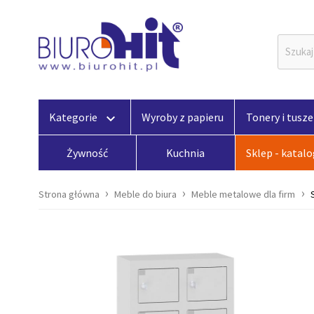
Kategorie
Wyroby z papieru
Tonery i tusze
keyboard_arrow_down
Żywność
Kuchnia
Sklep - katal
Strona główna
Meble do biura
Meble metalowe dla firm