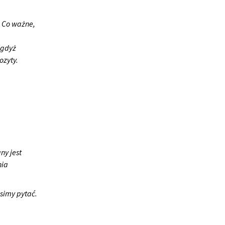
. Co ważne,
 gdyż
zyty.
ny jest
nia
osimy pytać.