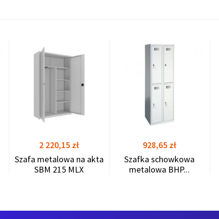
shopping_cart
shopping_cart
shopping_cart
Cena
Cena
2 220,15 zł
928,65 zł
Szafa metalowa na akta
Szafka schowkowa
SBM 215 MLX
metalowa BHP...