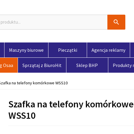

Maszyny biurowe
Pieczątki
Agencja reklamy
og Osaa
Sprzątaj z BiuroHit
Sklep BHP
Produkty
Szafka na telefony komórkowe WSS10
Szafka na telefony komórkowe
WSS10