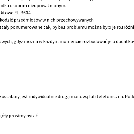
środka osobom nieupoważnionym.
nktowe EL B604.
szkodzić przedmiotów w nich przechowywanych.
stały ponumerowane tak, by bez problemu można było je rozróżni
łowych, gdyż można w każdym momencie rozbudować je o dodatko
 ustalany jest indywidualnie drogą mailową lub telefoniczną. Po
egóły prosimy pytać.