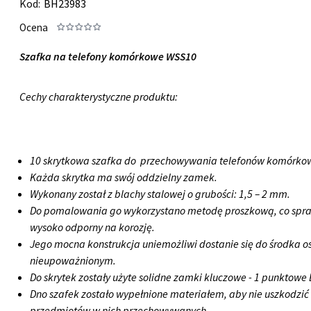
Kod:
BH23983
Ocena
Szafka na telefony komórkowe WSS10
Cechy charakterystyczne produktu:
10 skrytkowa szafka do przechowywania telefonów komórko
Każda skrytka ma swój oddzielny zamek.
Wykonany został z blachy stalowej o grubości: 1,5 – 2 mm.
Do pomalowania go wykorzystano metodę proszkową, co spraw
wysoko odporny na korozję.
Jego mocna konstrukcja uniemożliwi dostanie się do środka 
nieupoważnionym.
Do skrytek zostały użyte solidne zamki kluczowe - 1 punktowe 
Dno szafek zostało wypełnione materiałem, aby nie uszkodzić
przedmiotów w nich przechowywanych.