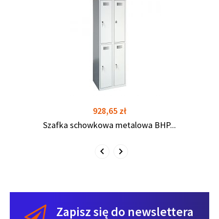
shopping_cart
shopping_cart
Cena
928,65 zł
Szafka schowkowa metalowa BHP...
Zapisz się do newslettera