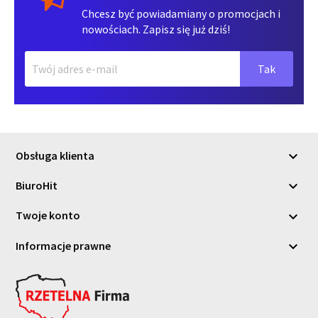
Chcesz być powiadamiany o promocjach i
nowościach. Zapisz się już dziś!
Obsługa klienta

BiuroHit

Twoje konto

Informacje prawne
