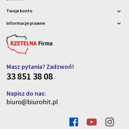
Twoje konto

Informacje prawne

Masz pytania? Zadzwoń!
33 851 38 08
Napisz do nas:
biuro@biurohit.pl