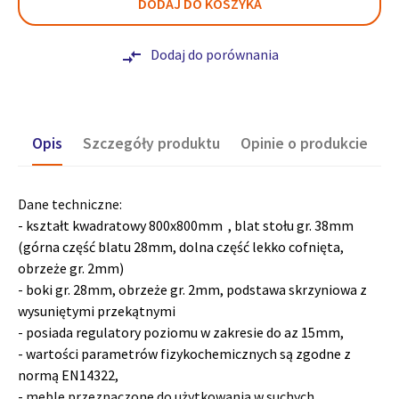
DODAJ DO KOSZYKA
Dodaj do porównania
compare_arrows
Opis
Szczegóły produktu
Opinie o produkcie
Dane techniczne:
- kształt kwadratowy 800x800mm , blat stołu gr. 38mm
(górna część blatu 28mm, dolna część lekko cofnięta,
obrzeże gr. 2mm)
- boki gr. 28mm, obrzeże gr. 2mm, podstawa skrzyniowa z
wysuniętymi przekątnymi
- posiada regulatory poziomu w zakresie do az 15mm,
- wartości parametrów fizykochemicznych są zgodne z
normą EN14322,
-
meble przeznaczone do użytkowania w suchych