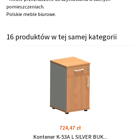
pomieszczeniach.
Polskie meble biurowe.
16 produktów w tej samej kategorii
shopping_cart
shopping_cart
Cena
724,47 zł
Kontener K-53A L SILVER BUK...