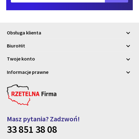
Obsługa klienta

BiuroHit

Twoje konto

Informacje prawne

Masz pytania? Zadzwoń!
33 851 38 08