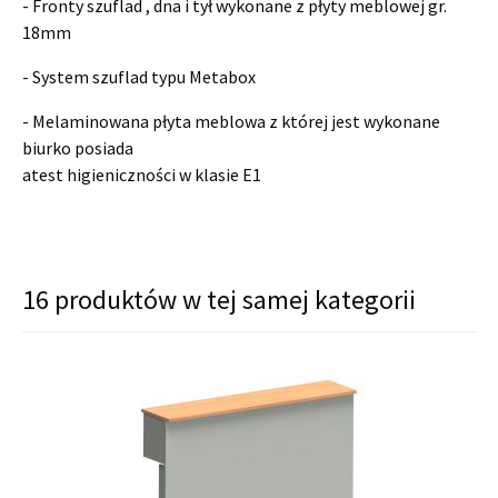
- Fronty szuflad , dna i tył wykonane z płyty meblowej gr.
18mm
- System szuflad typu Metabox
- Melaminowana płyta meblowa z której jest wykonane
biurko posiada
atest higieniczności w klasie E1
16 produktów w tej samej kategorii
shopping_cart
shopping_cart