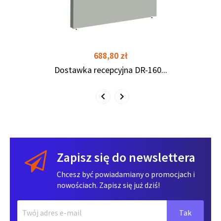
Cena
688,80 zł
Dostawka recepcyjna DR-160...
Zapisz się do newslettera
Chcesz być powiadamiany o promocjach i
nowościach. Zapisz się już dziś!