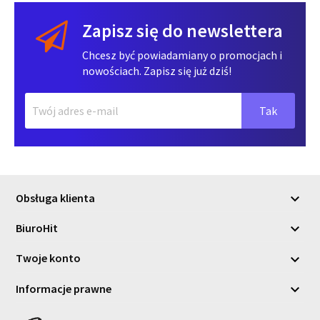
Zapisz się do newslettera
Chcesz być powiadamiany o promocjach i
nowościach. Zapisz się już dziś!
Obsługa klienta

BiuroHit

Twoje konto

Informacje prawne
