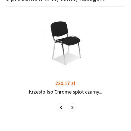
shopping_cart
shopping_cart
Cena
220,17 zł
Krzesło Iso Chrome splot czarny...