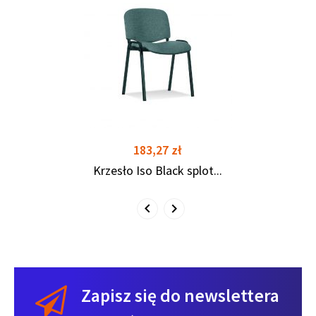
shopping_cart
shopping_cart
Cena
183,27 zł
Krzesło Iso Black splot...
Zapisz się do newslettera