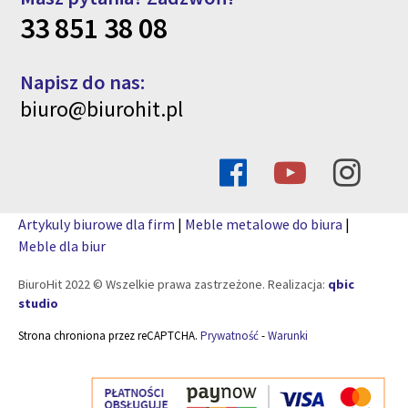
33 851 38 08
Napisz do nas:
biuro@biurohit.pl
Artykuly biurowe dla firm
|
Meble metalowe do biura
|
Meble dla biur
BiuroHit 2022 © Wszelkie prawa zastrzeżone. Realizacja:
qbic
studio
Strona chroniona przez reCAPTCHA.
Prywatność
-
Warunki