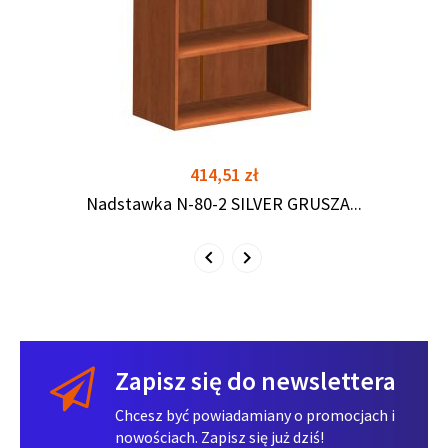
shopping_cart
shopping_cart
Cena
414,51 zł
Nadstawka N-80-2 SILVER GRUSZA...
Zapisz się do newslettera
Chcesz być powiadamiany o promocjach i
nowościach. Zapisz się już dziś!