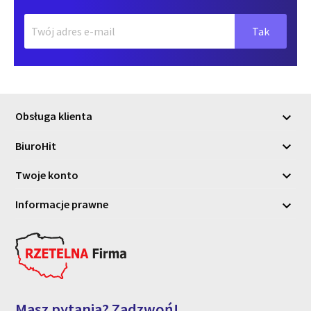
Obsługa klienta

BiuroHit

Twoje konto

Informacje prawne

Masz pytania? Zadzwoń!