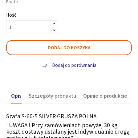
Brutto
Ilość
DODAJ DO KOSZYKA
Dodaj do porównania
compare_arrows
Opis
Szczegóły produktu
Opinie o produkcie
Szafa S-60-5 SILVER GRUSZA POLNA
"UWAGA ! Przy zamówieniach powyżej 30 kg.
koszt dostawy ustalany jest indywidualnie drogą
mailową lub telefoniczną"