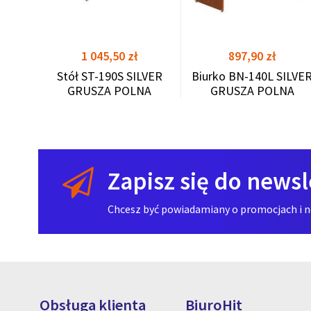
Cena
Cena
1 045,50 zł
897,90 zł
Stół ST-190S SILVER
Biurko BN-140L SILVE
GRUSZA POLNA
GRUSZA POLNA
Zapisz się do newsl
Chcesz być powiadamiany o promocjach i now
Obsługa klienta
BiuroHit