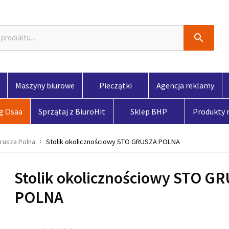

Maszyny biurowe
Pieczątki
Agencja reklamy
og Osaa
Sprzątaj z BiuroHit
Sklep BHP
Produkty
rusza Polna
Stolik okolicznościowy STO GRUSZA POLNA
Stolik okolicznościowy STO G
POLNA