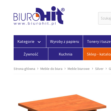
Kategorie
Wyroby z papieru
Tonery i tusze
keyboard_arrow_down
Żywność
Kuchnia
Sklep - katal
Strona główna
Meble do biura
Meble biurowe
Silver
G