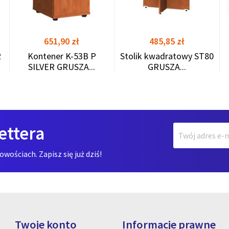
Cena
Cena
651,90 zł
485,85 zł
R
Kontener K-53B P
Stolik kwadratowy ST80
SILVER GRUSZA...
GRUSZA...
ettera
ościach. Zapisz się już dziś!
Twoje konto
Informacje prawne