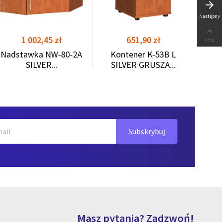
arrow_forward
Następny

Cena
Cena
1 002,45 zł
651,90 zł
Góra
Nadstawka NW-80-2A
Kontener K-53B L
SILVER...
SILVER GRUSZA...
Masz pytania? Zadzwoń!