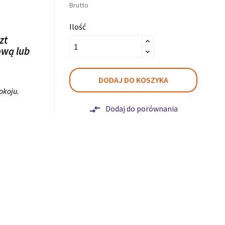
Brutto
Ilość
zt
ową lub
DODAJ DO KOSZYKA
pokoju.
Dodaj do porównania
compare_arrows