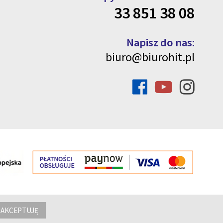
33 851 38 08
Napisz do nas:
biuro@biurohit.pl
AKCEPTUJĘ