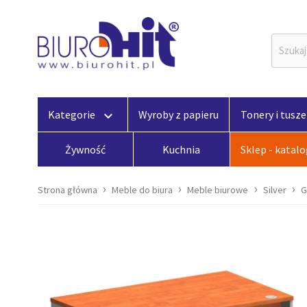
Kategorie
Wyroby z papieru
Tonery i tusze
keyboard_arrow_down
Żywność
Kuchnia
Sklep - katal
Strona główna
Meble do biura
Meble biurowe
Silver
G