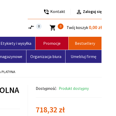
Kontakt

phone_in_talk
Zaloguj się
compare_arrows
0
0
shopping_cart
0,00 zł
Twój koszyk
Etykiety i wysyłka
Promocje
Bestsellery
 magazynowe
Organizacja biura
Umebluj firmę
A PLATYNA
POLNA
Dostępność:
Produkt dostępny
718,32 zł