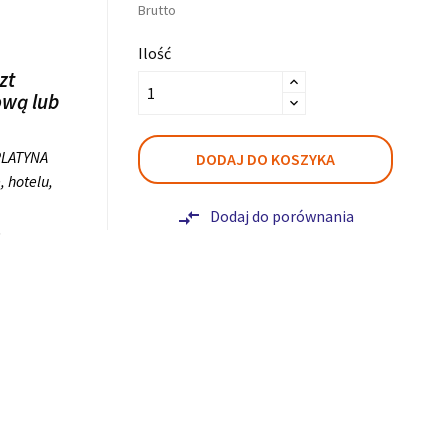
Brutto
Ilość
zt
ową lub
 PLATYNA
DODAJ DO KOSZYKA
, hotelu,
Dodaj do porównania
compare_arrows
.