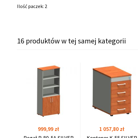
Ilość paczek: 2
16 produktów w tej samej kategorii
ILVER
shopping_cart
shopping_cart
Cena
Cena
999,99 zł
1 057,80 zł
Regał R-80-5A SILVER
Kontener K-55 SILVER