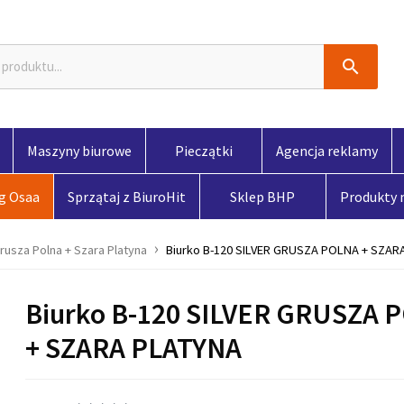

Maszyny biurowe
Pieczątki
Agencja reklamy
og Osaa
Sprzątaj z BiuroHit
Sklep BHP
Produkty
rusza Polna + Szara Platyna
Biurko B-120 SILVER GRUSZA POLNA + SZAR
Biurko B-120 SILVER GRUSZA 
+ SZARA PLATYNA