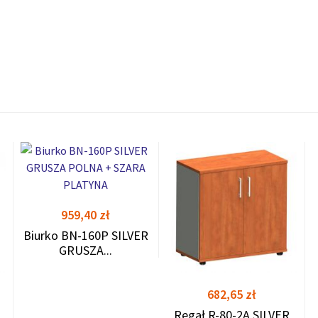
Cena
959,40 zł
shopping_cart
shopping_cart
shopping_cart
Biurko BN-160P SILVER
GRUSZA...
Cena
682,65 zł
Regał R-80-2A SILVER