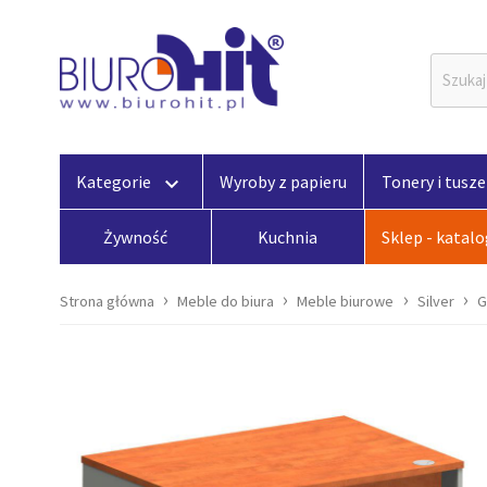
Kategorie
Wyroby z papieru
Tonery i tusze
keyboard_arrow_down
Żywność
Kuchnia
Sklep - katal
Strona główna
Meble do biura
Meble biurowe
Silver
G