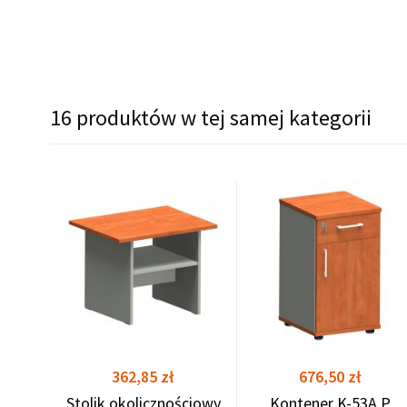
16 produktów w tej samej kategorii
ILVER
shopping_cart
shopping_cart
Cena
Cena
362,85 zł
676,50 zł
Stolik okolicznościowy
Kontener K-53A P