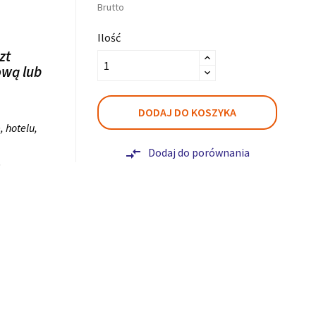
Brutto
Ilość
zt
ową lub
DODAJ DO KOSZYKA
, hotelu,
Dodaj do porównania
compare_arrows
.