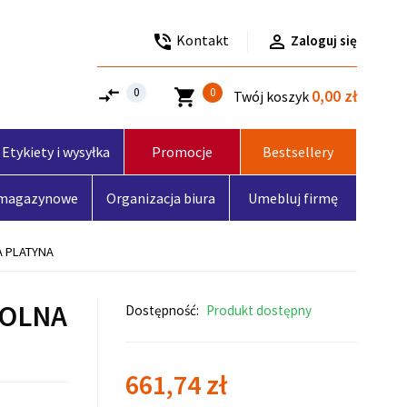
Kontakt

phone_in_talk
Zaloguj się
compare_arrows
0
0
shopping_cart
0,00 zł
Twój koszyk
Etykiety i wysyłka
Promocje
Bestsellery
 magazynowe
Organizacja biura
Umebluj firmę
A PLATYNA
POLNA
Dostępność:
Produkt dostępny
661,74 zł