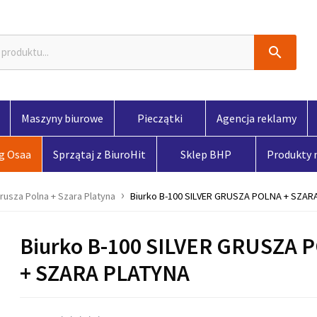

Maszyny biurowe
Pieczątki
Agencja reklamy
og Osaa
Sprzątaj z BiuroHit
Sklep BHP
Produkty
rusza Polna + Szara Platyna
Biurko B-100 SILVER GRUSZA POLNA + SZAR
Biurko B-100 SILVER GRUSZA 
+ SZARA PLATYNA