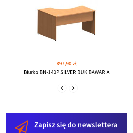
shopping_cart
shopping_cart
Cena
897,90 zł
Biurko BN-140P SILVER BUK BAWARIA
Zapisz się do newslettera