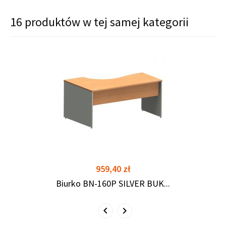
16 produktów w tej samej kategorii
shopping_cart
shopping_cart
Cena
959,40 zł
Biurko BN-160P SILVER BUK...