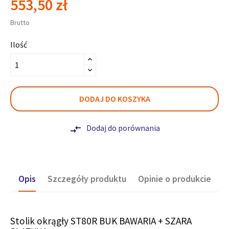
553,50 zł
Brutto
Ilość
DODAJ DO KOSZYKA
Dodaj do porównania
compare_arrows
Opis
Szczegóły produktu
Opinie o produkcie
Stolik okrągły ST80R BUK BAWARIA + SZARA