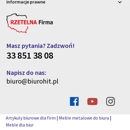
Informacje prawne

Masz pytania? Zadzwoń!
33 851 38 08
Napisz do nas:
biuro@biurohit.pl
Artykuly biurowe dla firm
|
Meble metalowe do biura
|
Meble dla biur