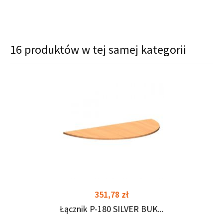
16 produktów w tej samej kategorii
shopping_cart
shopping_cart
Cena
351,78 zł
Łącznik P-180 SILVER BUK...