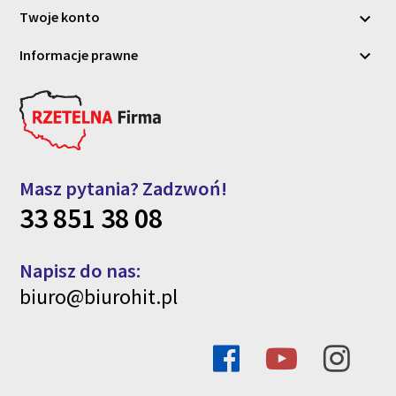
Twoje konto

Informacje prawne

Masz pytania? Zadzwoń!
33 851 38 08
Napisz do nas:
biuro@biurohit.pl