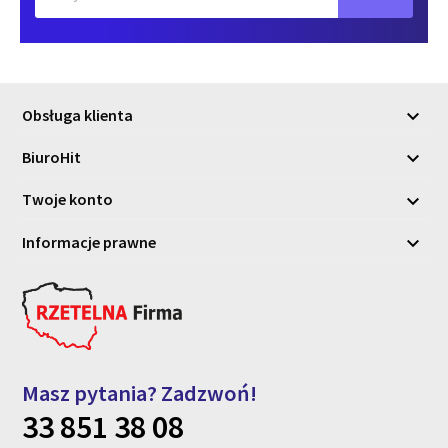
Obsługa klienta

BiuroHit

Twoje konto

Informacje prawne

Masz pytania? Zadzwoń!
33 851 38 08