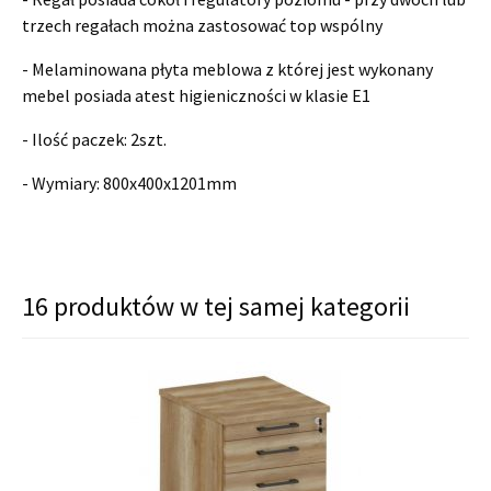
trzech regałach można zastosować top wspólny
- Melaminowana płyta meblowa z której jest wykonany
mebel posiada atest higieniczności w klasie E1
- Ilość paczek: 2szt.
- Wymiary:
800x400x1201mm
16 produktów w tej samej kategorii
shopping_cart
shopping_cart