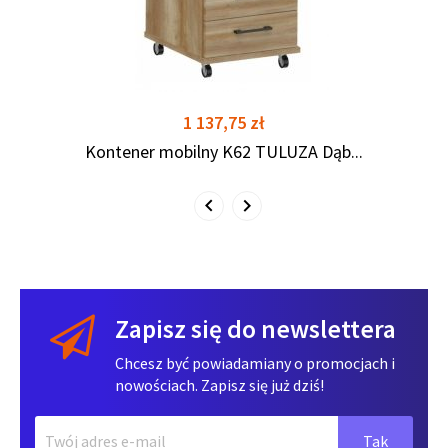
Cena
1 137,75 zł
Kontener mobilny K62 TULUZA Dąb...
Zapisz się do newslettera
Chcesz być powiadamiany o promocjach i
nowościach. Zapisz się już dziś!