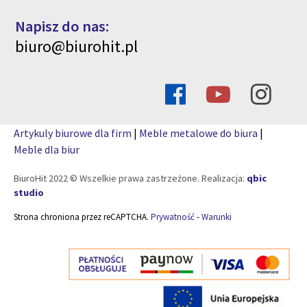
Napisz do nas:
biuro@biurohit.pl
Artykuly biurowe dla firm
|
Meble metalowe do biura
|
Meble dla biur
BiuroHit 2022 © Wszelkie prawa zastrzeżone. Realizacja:
qbic
studio
Strona chroniona przez reCAPTCHA.
Prywatność
-
Warunki