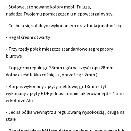
- Stylowe, stonowane kolory mebli Tuluza,
nadadzą Twojemu pomieszczeniu niepowtarzalny styl.
- Cechują się solidnym wykonaniem oraz funkcjonalnością.
- Regał średni otwarty
- Trzy rzędy półek mieszczą standardowe segregatory
biurowe
- Top górny regału gr. 38mm ( górna część topu 28mm,
dolna część lekko cofnięta , obrzeże gr. 2mm )
- Korpus wykonany z płyty meblowej gr.18mm - tył
wykonany z płyty HDF jednostronnie lakierowanej 3 – 4 mm
w kolorze Alu
- Jedna półka wewnątrz z regulowaną wysokością , druga na
stałe
- Regał posiada cokół i regulatory poziomu - przy dwóch lub