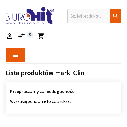

compare_arrows

0
shopping_cart
menu
Lista produktów marki Clin
Przepraszamy za niedogodności.
Wyszukaj ponownie to co szukasz