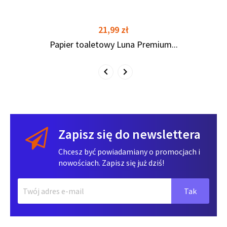
Cena
21,99 zł
Papier toaletowy Luna Premium...
Zapisz się do newslettera
Chcesz być powiadamiany o promocjach i
nowościach. Zapisz się już dziś!