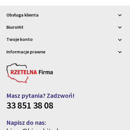
Obsługa klienta

BiuroHit

Twoje konto

Informacje prawne

Masz pytania? Zadzwoń!
33 851 38 08
Napisz do nas: