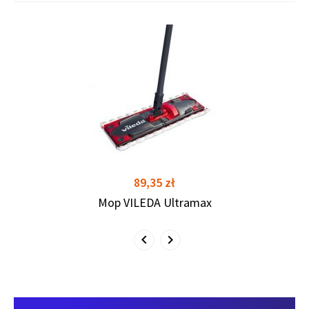
shopping_cart
shopping_cart
Cena
89,35 zł
Mop VILEDA Ultramax