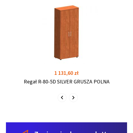
shopping_cart
shopping_cart
Cena
1 131,60 zł
Regał R-80-5D SILVER GRUSZA POLNA