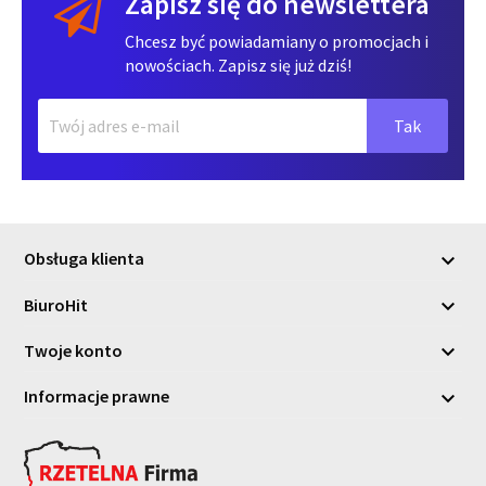
Zapisz się do newslettera
Chcesz być powiadamiany o promocjach i
nowościach. Zapisz się już dziś!
Obsługa klienta

BiuroHit

Twoje konto

Informacje prawne
