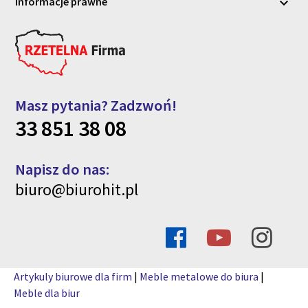
Informacje prawne

Masz pytania? Zadzwoń!
33 851 38 08
Napisz do nas:
biuro@biurohit.pl
Artykuly biurowe dla firm
|
Meble metalowe do biura
|
Meble dla biur