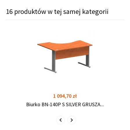
16 produktów w tej samej kategorii
shopping_cart
shopping_cart
Cena
1 094,70 zł
Biurko BN-140P S SILVER GRUSZA...