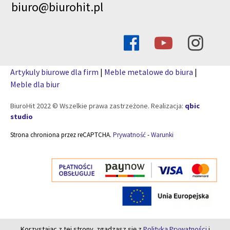
biuro@biurohit.pl
Artykuly biurowe dla firm
|
Meble metalowe do biura
|
Meble dla biur
BiuroHit 2022 © Wszelkie prawa zastrzeżone. Realizacja:
qbic
studio
Strona chroniona przez reCAPTCHA.
Prywatność
-
Warunki
Korzystając z tej strony, zgadzasz się z
Polityką Prywatności
i