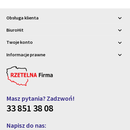
Obsługa klienta

BiuroHit

Twoje konto

Informacje prawne

Masz pytania? Zadzwoń!
33 851 38 08
Napisz do nas: