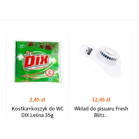
shopping_cart
shopping_cart
shopping_cart
Cena
Cena
2,45 zł
12,45 zł
Kostka+koszyk do WC
Wkład do pisuaru Fresh
DIX Leśna 35g
Blitz...