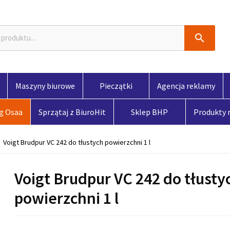

Maszyny biurowe
Pieczątki
Agencja reklamy
og Osaa
Sprzątaj z BiuroHit
Sklep BHP
Produkty
Voigt Brudpur VC 242 do tłustych powierzchni 1 l
Voigt Brudpur VC 242 do tłusty
powierzchni 1 l