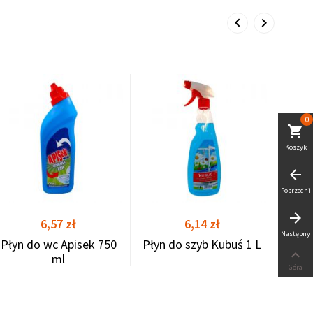
WKŁ
0
F
shopping_cart
shopping_cart
shopping_cart
Koszyk
arrow_back
Poprzedni
arrow_forward
Cena
Cena
6,57 zł
6,14 zł
Następny
Płyn do wc Apisek 750
Płyn do szyb Kubuś 1 L

ml
Góra