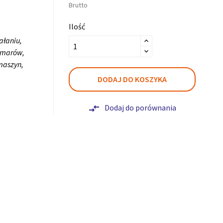
Brutto
Ilość
ałaniu,
smarów,
maszyn,
DODAJ DO KOSZYKA
Dodaj do porównania
compare_arrows