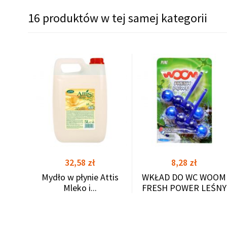
16 produktów w tej samej kategorii
 5L
shopping_cart
shopping_cart
Cena
Cena
32,58 zł
8,28 zł
Mydło w płynie Attis
WKŁAD DO WC WOOM
Mleko i...
FRESH POWER LEŚNY